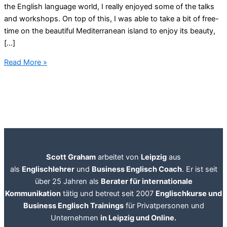
the English language world, I really enjoyed some of the talks
and workshops. On top of this, I was able to take a bit of free-
time on the beautiful Mediterranean island to enjoy its beauty,
[…]
Business
Read More »
Trip
to
Malta
Scott Graham
arbeitet von
Leipzig
aus
als
Englischlehrer
und
Business Englisch Coach
. Er ist seit
über 25 Jahren als
Berater für internationale
Kommunikation
tätig und betreut seit 2007
Englischkurse und
Business Englisch Trainings
für Privatpersonen und
Unternehmen
in Leipzig und Online.