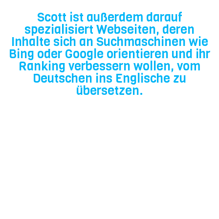
Scott ist außerdem darauf
spezialisiert Webseiten, deren
Inhalte sich an Suchmaschinen wie
Bing oder Google orientieren und ihr
Ranking verbessern wollen, vom
Deutschen ins Englische zu
übersetzen.
Im jahr 2016 hat er selbst eine Firma für
Webdesign und –entwicklung gegründet,
Mr Graham´s Communications, welche
Ihnen jegliche Services für Webseiten
bietet, unter anderem auch das Verwalten
von Inhalten. Für alle, denen die Erfahrung
oder die Zeit oder das Know-How fehlt wie
solche Texte effektiv erstellt werden, kann
Scott eine Recherche anhand von